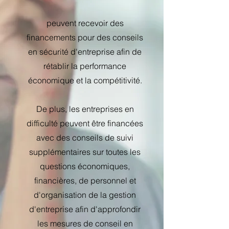
peuvent recevoir des
financements pour des conseils
en sécurité d'entreprise afin de
rétablir la performance
économique et la compétitivité.
De plus, les entreprises en
difficulté peuvent être financées
avec des conseils de suivi
supplémentaires sur toutes les
questions économiques,
financières, de personnel et
d'organisation de la gestion
d'entreprise afin d'approfondir
les mesures de conseil en