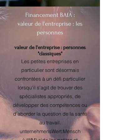
Financement BAfA :
valeur de l'entreprise : les
personnes
valeur de l'entreprise : personnes
"classiques"
Les petites entreprises en
particulier sont désormais
confrontées à un défi particulier
lorsqu'il s'agit de trouver des
spécialistes appropriés, de
développer des compétences ou
d'aborder la question de la santé
au travail.
unternehmensWert:Mensch