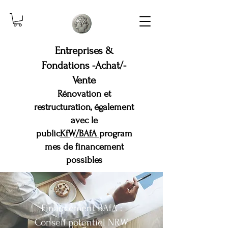
Entreprises &
Fondations -Achat/-
Vente
Rénovation et
restructuration, également
avec le
public
KfW/BAfA
program
mes de financement
possibles
Financement BAfA :
Conseil potentiel NRW