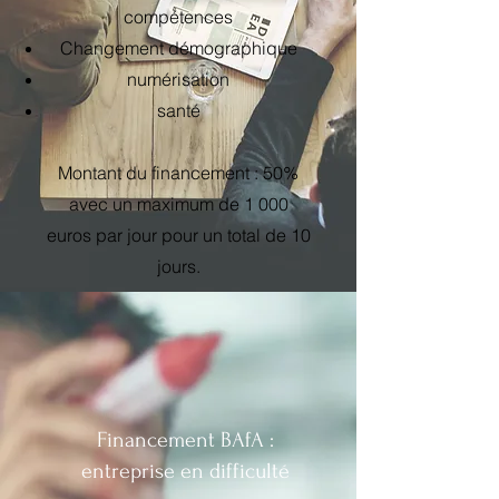
compétences
Changement démographique
numérisation
santé
Montant du financement : 50%
avec un maximum de 1 000
euros par jour pour un total de 10
jours.
Financement BAfA :
entreprise en difficulté