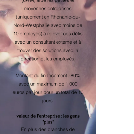
(uWM) aide les petites et
moyennes entreprises
(uniquement en Rhénanie-du-
Nord-Westphalie avec moins de
10 employés) à relever ces défis
avec un consultant externe et à
trouver des solutions avec la
direction et les employés.
Montant du financement : 80%
avec un maximum de 1 000
euros par jour pour un total de 10
jours.
valeur de l'entreprise : les gens
"plus"
En plus des branches de