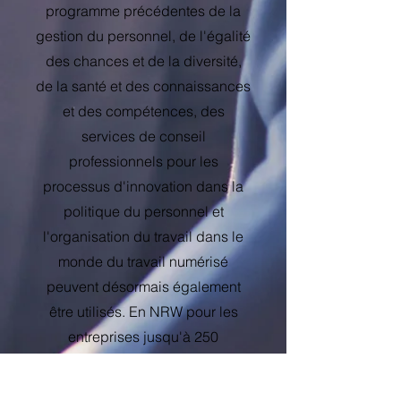
programme précédentes de la
gestion du personnel, de l'égalité
des chances et de la diversité,
de la santé et des connaissances
et des compétences, des
services de conseil
professionnels pour les
processus d'innovation dans la
politique du personnel et
l'organisation du travail dans le
monde du travail numérisé
peuvent désormais également
être utilisés. En NRW pour les
entreprises jusqu'à 250
employés.