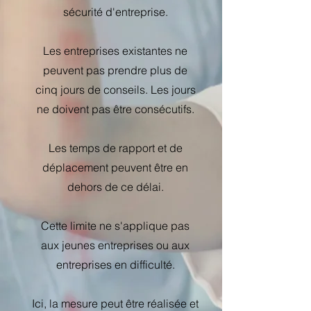
sécurité d'entreprise.
Les entreprises existantes ne
peuvent pas prendre plus de
cinq jours de conseils. Les jours
ne doivent pas être consécutifs.
Les temps de rapport et de
déplacement peuvent être en
dehors de ce délai.
Cette limite ne s'applique pas
aux jeunes entreprises ou aux
entreprises en difficulté.
Ici, la mesure peut être réalisée et