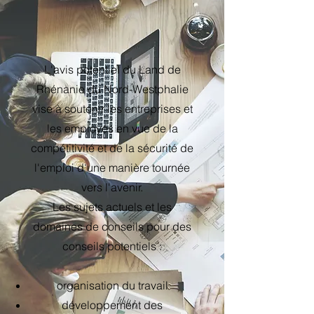
L'avis potentiel du Land de
Rhénanie du Nord-Westphalie
vise à soutenir les entreprises et
les employés en vue de la
compétitivité et de la sécurité de
l'emploi d'une manière tournée
vers l'avenir.
Les sujets actuels et les
domaines de conseils pour des
conseils potentiels :
organisation du travail
développement des